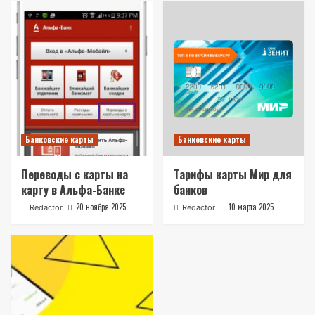
Банковские карты
Банковские карты
Переводы с карты на
Тарифы карты Мир для
карту в Альфа-Банке
банков
20 ноября 2025
10 марта 2025
Redactor
Redactor