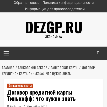
Перейти
Обратная связь
Политика конфиденциальности
к
Информация для правообладателей
содержимому
DEZGP.RU
ЭКОНОМИКА
Основное
меню
ГЛАВНАЯ
БАНКОВСКИЙ СЕКТОР
БАНКОВСКИЕ КАРТЫ
ДОГОВОР
КРЕДИТНОЙ КАРТЫ ТИНЬКОФФ: ЧТО НУЖНО ЗНАТЬ
Банковские карты
Договор кредитной карты
Тинькофф: что нужно знать
Redactor
20 ноября 2025