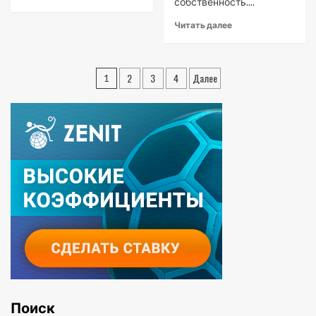
собственность....
Читать далее
Пагинация
2
3
4
Далее
1
записей
Поиск