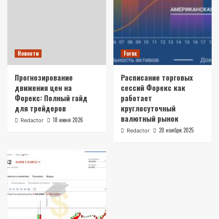
Новости
Forex
Прогнозирование
Расписание торговых
движения цен на
сессий Форекс как
Форекс: Полный гайд
работает
для трейдеров
круглосуточный
валютный рынок
18 июня 2026
Redactor
20 ноября 2025
Redactor