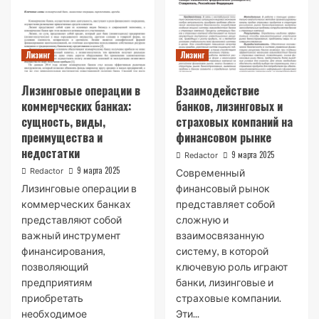
Лизинг
Лизинг
Лизинговые операции в
Взаимодействие
коммерческих банках:
банков, лизинговых и
сущность, виды,
страховых компаний на
преимущества и
финансовом рынке
недостатки
9 марта 2025
Redactor
9 марта 2025
Redactor
Современный
Лизинговые операции в
финансовый рынок
коммерческих банках
представляет собой
представляют собой
сложную и
важный инструмент
взаимосвязанную
финансирования,
систему, в которой
позволяющий
ключевую роль играют
предприятиям
банки, лизинговые и
приобретать
страховые компании.
необходимое
Эти...