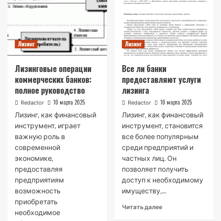
Лизинг
Лизинг
Лизинговые операции
Все ли банки
коммерческих банков:
предоставляют услуги
полное руководство
лизинга
10 марта 2025
10 марта 2025
Redactor
Redactor
Лизинг, как финансовый
Лизинг‚ как финансовый
инструмент, играет
инструмент‚ становится
важную роль в
все более популярным
современной
среди предприятий и
экономике,
частных лиц. Он
предоставляя
позволяет получить
предприятиям
доступ к необходимому
возможность
имуществу‚...
приобретать
Читать далее
необходимое