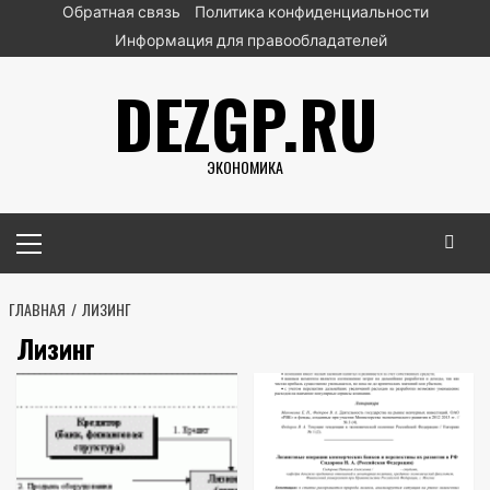
Перейти
Обратная связь
Политика конфиденциальности
к
Информация для правообладателей
содержимому
DEZGP.RU
ЭКОНОМИКА
Основное
меню
ГЛАВНАЯ
ЛИЗИНГ
Лизинг