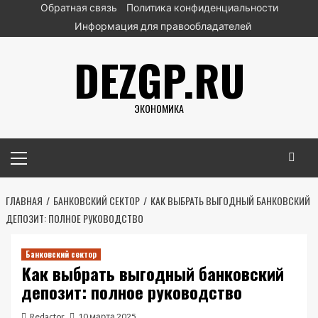
Перейти
Обратная связь
Политика конфиденциальности
к
Информация для правообладателей
содержимому
DEZGP.RU
ЭКОНОМИКА
Основное
меню
ГЛАВНАЯ
БАНКОВСКИЙ СЕКТОР
КАК ВЫБРАТЬ ВЫГОДНЫЙ БАНКОВСКИЙ
ДЕПОЗИТ: ПОЛНОЕ РУКОВОДСТВО
Банковский сектор
Как выбрать выгодный банковский
депозит: полное руководство
Redactor
10 марта 2025