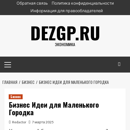
Перейти
Обратная связь
Политика конфиденциальности
к
Информация для правообладателей
содержимому
DEZGP.RU
ЭКОНОМИКА
Основное
меню
ГЛАВНАЯ
БИЗНЕС
БИЗНЕС ИДЕИ ДЛЯ МАЛЕНЬКОГО ГОРОДКА
Бизнес
Бизнес Идеи для Маленького
Городка
Redactor
7 марта 2025