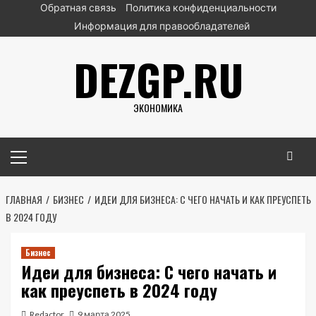
Перейти
Обратная связь
Политика конфиденциальности
к
Информация для правообладателей
содержимому
DEZGP.RU
ЭКОНОМИКА
Основное
меню
ГЛАВНАЯ
БИЗНЕС
ИДЕИ ДЛЯ БИЗНЕСА: С ЧЕГО НАЧАТЬ И КАК ПРЕУСПЕТЬ
В 2024 ГОДУ
Бизнес
Идеи для бизнеса: С чего начать и
как преуспеть в 2024 году
Redactor
9 марта 2025