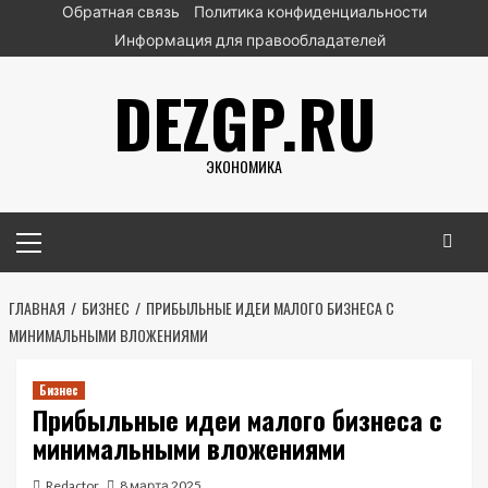
Перейти
Обратная связь
Политика конфиденциальности
к
Информация для правообладателей
содержимому
DEZGP.RU
ЭКОНОМИКА
Основное
меню
ГЛАВНАЯ
БИЗНЕС
ПРИБЫЛЬНЫЕ ИДЕИ МАЛОГО БИЗНЕСА С
МИНИМАЛЬНЫМИ ВЛОЖЕНИЯМИ
Бизнес
Прибыльные идеи малого бизнеса с
минимальными вложениями
Redactor
8 марта 2025