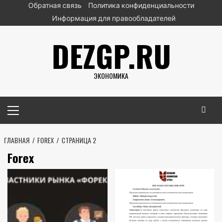
Перейти
Обратная связь
Политика конфиденциальности
к
Информация для правообладателей
содержимому
DEZGP.RU
ЭКОНОМИКА
Основное
меню
ГЛАВНАЯ
FOREX
СТРАНИЦА 2
Forex