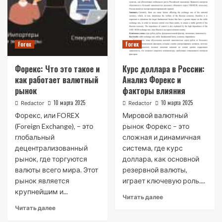
Forex
Forex
Форекс: Что это такое и
Курс доллара в России:
как работает валютный
Анализ Форекс и
рынок
факторы влияния
10 марта 2025
10 марта 2025
Redactor
Redactor
Форекс‚ или FOREX
Мировой валютный
(Foreign Exchange)‚ – это
рынок Форекс – это
глобальный
сложная и динамичная
децентрализованный
система, где курс
рынок‚ где торгуются
доллара, как основной
валюты всего мира. Этот
резервной валюты,
рынок является
играет ключевую роль....
крупнейшим и...
Читать далее
Читать далее