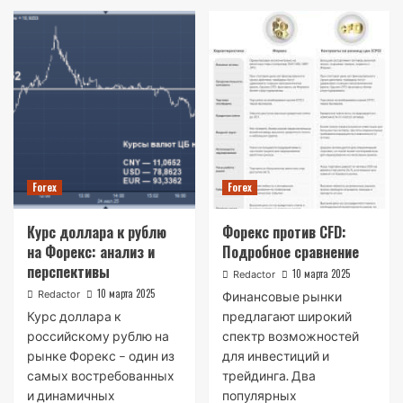
Forex
Forex
Курс доллара к рублю
Форекс против CFD:
на Форекс: анализ и
Подробное сравнение
перспективы
10 марта 2025
Redactor
10 марта 2025
Redactor
Финансовые рынки
Курс доллара к
предлагают широкий
российскому рублю на
спектр возможностей
рынке Форекс – один из
для инвестиций и
самых востребованных
трейдинга. Два
и динамичных
популярных