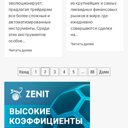
эволюционирует,
из крупнейших и самых
предлагая трейдерам
ликвидных финансовых
все более сложные и
рынков в мире, где
автоматизированные
ежедневно
инструменты. Среди
совершаются сделки
этих инструментов
на...
особое...
Читать далее
Читать далее
Пагинация
Назад
1
3
4
5
88
Далее
2
…
записей