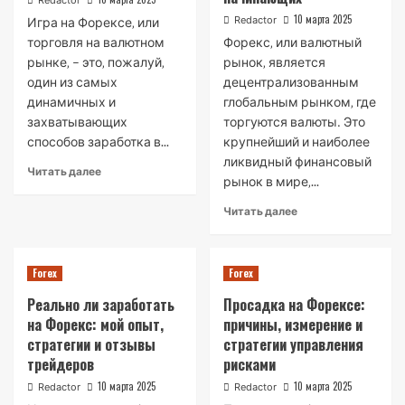
Redactor
10 марта 2025
Redactor
Игра на Форексе‚ или
торговля на валютном
Форекс‚ или валютный
рынке‚ – это‚ пожалуй‚
рынок‚ является
один из самых
децентрализованным
динамичных и
глобальным рынком‚ где
захватывающих
торгуются валюты․ Это
способов заработка в...
крупнейший и наиболее
ликвидный финансовый
Читать далее
рынок в мире‚...
Читать далее
Forex
Forex
Реально ли заработать
Просадка на Форексе:
на Форекс: мой опыт,
причины, измерение и
стратегии и отзывы
стратегии управления
трейдеров
рисками
10 марта 2025
10 марта 2025
Redactor
Redactor