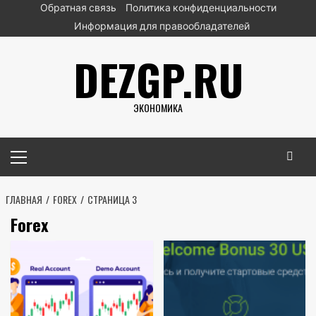
Перейти
Обратная связь
Политика конфиденциальности
к
Информация для правообладателей
содержимому
DEZGP.RU
ЭКОНОМИКА
Основное
меню
ГЛАВНАЯ
FOREX
СТРАНИЦА 3
Forex