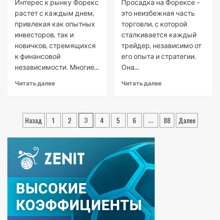
Интерес к рынку Форекс
Просадка на Форексе –
растет с каждым днем,
это неизбежная часть
привлекая как опытных
торговли, с которой
инвесторов, так и
сталкивается каждый
новичков, стремящихся
трейдер, независимо от
к финансовой
его опыта и стратегии.
независимости․ Многие...
Она...
Читать далее
Читать далее
Пагинация
Назад
1
2
4
5
6
88
Далее
3
…
записей