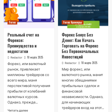
Forex
Forex брокеры
Реальный счет на
Форекс Бонус Без
Форексе:
Денег: Как Начать
Преимущества и
Торговать на Форекс
недостатки
Без Первоначальных
Инвестиций
10 марта 2025
Redactor
10 марта 2025
Redactor
Форекс, или валютный
рынок, привлекает
Мир форекс, или
миллионы трейдеров со
валютного рынка, манит
всего мира, маня
многих обещаниями
перспективой получения
прибыльных сделок и
прибыли от колебаний
финансовой
валютных курсов.
независимости. Однако,
Однако, прежде...
для начинающих
трейдеров вход на этот...
Читать далее