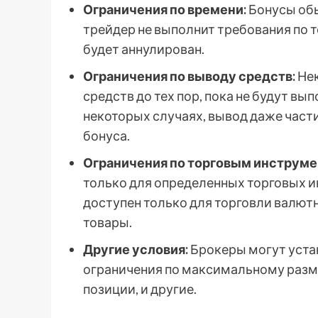
Ограничения по времени:
Бонусы обы
трейдер не выполнит требования по т
будет аннулирован.
Ограничения по выводу средств:
Нек
средств до тех пор, пока не будут вы
некоторых случаях, вывод даже част
бонуса.
Ограничения по торговым инструме
только для определенных торговых и
доступен только для торговли валютн
товары.
Другие условия:
Брокеры могут устан
ограничения по максимальному разм
позиции, и другие.