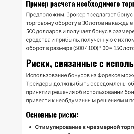
Пример расчета необходимого торг
Предположим, брокер предлагает бонус 
торговому обороту в 30 лотов на каждые
500 долларов и получает бонус в размер
средства и прибыль, полученную с их п
оборот в размере (500 / 100) * 30 = 150 лот
Риски, связанные с исполь
Использование бонусов на Форексе мож
Трейдеры должны быть осведомлены об э
принятии решения об использовании бо
привести к необдуманным решениям и по
Основные риски:
Стимулирование к чрезмерной торг