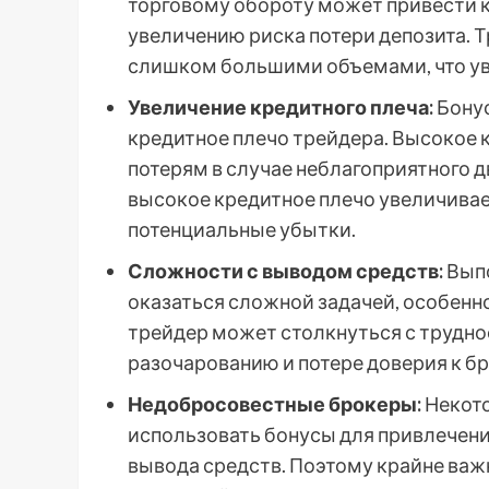
торговому обороту может привести 
увеличению риска потери депозита. 
слишком большими объемами, что ув
Увеличение кредитного плеча:
Бонус
кредитное плечо трейдера. Высокое 
потерям в случае неблагоприятного 
высокое кредитное плечо увеличивае
потенциальные убытки.
Сложности с выводом средств:
Выпо
оказаться сложной задачей, особенн
трейдер может столкнуться с трудно
разочарованию и потере доверия к бр
Недобросовестные брокеры:
Некото
использовать бонусы для привлечения
вывода средств. Поэтому крайне важ