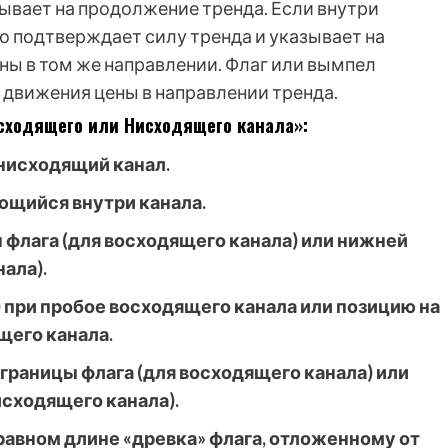
вает на продолжение тренда. Если внутри
о подтверждает силу тренда и указывает на
ы в том же направлении. Флаг или вымпел
движения цены в направлении тренда.
осходящего или Нисходящего канала»:
нисходящий канал.
ющийся внутри канала.
флага (для восходящего канала) или нижней
ала).
) при пробое восходящего канала или позицию на
щего канала.
границы флага (для восходящего канала) или
исходящего канала).
 равном длине «древка» флага, отложенному от