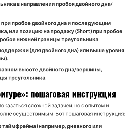
ника в направлении пробоя двойного дна/
) при пробое двойного дна и последующем
а, или позицию на продажу (Short) при пробое
робое нижней границы треугольника.
поддержки (для двойного дна) или выше уровня
ы).
 равном высоте двойного дна/вершины,
цы треугольника.
игуре»: пошаговая инструкция
оказаться сложной задачей, но с опытом и
полне осуществимым. Вот пошаговая инструкция:
о таймфрейма (например, дневного или