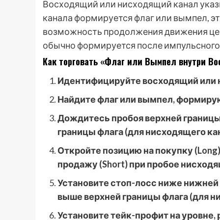
Восходящий или нисходящий канал указы
канала формируется флаг или вымпел, эт
возможность продолжения движения цен
обычно формируется после импульсного 
Как торговать «Флаг или Вымпел внутри В
Идентифицируйте восходящий или 
Найдите флаг или вымпел, формиру
Дождитесь пробоя верхней границы 
границы флага (для нисходящего кан
Откройте позицию на покупку (Long
продажу (Short) при пробое нисходя
Установите стоп-лосс ниже нижней 
выше верхней границы флага (для н
Установите тейк-профит на уровне,