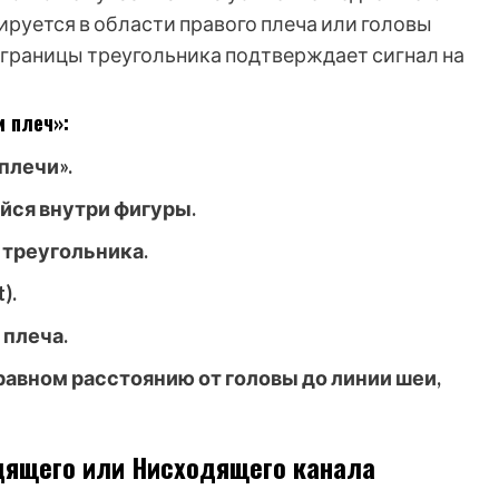
ируется в области правого плеча или головы
 границы треугольника подтверждает сигнал на
и плеч»:
плечи».
йся внутри фигуры.
треугольника.
).
 плеча.
равном расстоянию от головы до линии шеи,
дящего или Нисходящего канала