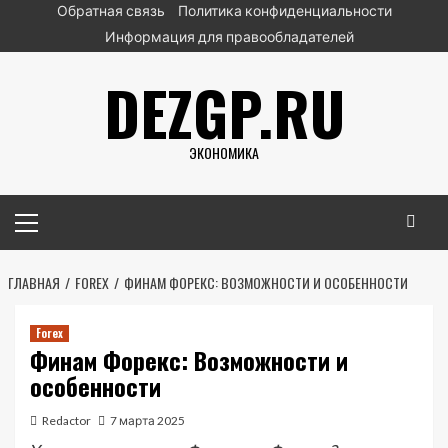
Перейти
Обратная связь
Политика конфиденциальности
к
Информация для правообладателей
содержимому
DEZGP.RU
ЭКОНОМИКА
Основное
меню
ГЛАВНАЯ
FOREX
ФИНАМ ФОРЕКС: ВОЗМОЖНОСТИ И ОСОБЕННОСТИ
Forex
Финам Форекс: Возможности и
особенности
Redactor
7 марта 2025