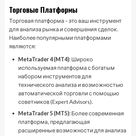
Торговые Платформы
Торговая платформа – это ваш инструмент
для анализа рынка и совершения сделок․
Наиболее популярными платформами
являются:
MetaTrader 4 (MT4):
Широко
используемая платформа с богатым
набором инструментов для
технического анализа и возможностью
автоматической торговли с помощью
советников (Expert Advisors)․
MetaTrader 5 (MT5):
Более современная
платформа‚ предлагающая
расширенные возможности для анализа