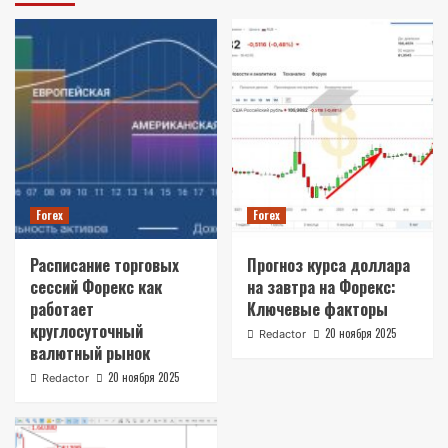
Forex
Forex
Расписание торговых
Прогноз курса доллара
сессий Форекс как
на завтра на Форекс:
работает
Ключевые факторы
круглосуточный
20 ноября 2025
Redactor
валютный рынок
20 ноября 2025
Redactor