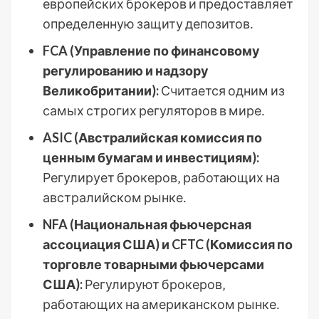
европейских брокеров и предоставляет
определенную защиту депозитов․
FCA (Управление по финансовому
регулированию и надзору
Великобритании):
Считается одним из
самых строгих регуляторов в мире․
ASIC (Австралийская комиссия по
ценным бумагам и инвестициям):
Регулирует брокеров‚ работающих на
австралийском рынке․
NFA (Национальная фьючерсная
ассоциация США) и CFTC (Комиссия по
торговле товарными фьючерсами
США):
Регулируют брокеров‚
работающих на американском рынке․