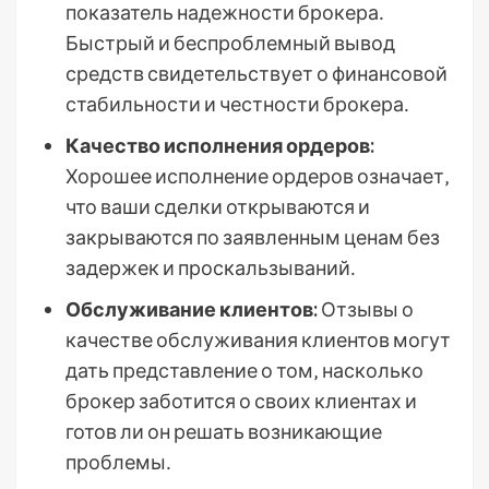
показатель надежности брокера․
Быстрый и беспроблемный вывод
средств свидетельствует о финансовой
стабильности и честности брокера․
Качество исполнения ордеров:
Хорошее исполнение ордеров означает‚
что ваши сделки открываются и
закрываются по заявленным ценам без
задержек и проскальзываний․
Обслуживание клиентов:
Отзывы о
качестве обслуживания клиентов могут
дать представление о том‚ насколько
брокер заботится о своих клиентах и
готов ли он решать возникающие
проблемы․