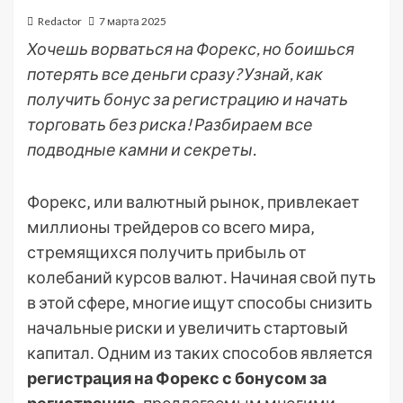
Redactor
7 марта 2025
Хочешь ворваться на Форекс, но боишься
потерять все деньги сразу? Узнай, как
получить бонус за регистрацию и начать
торговать без риска! Разбираем все
подводные камни и секреты.
Форекс‚ или валютный рынок‚ привлекает
миллионы трейдеров со всего мира‚
стремящихся получить прибыль от
колебаний курсов валют․ Начиная свой путь
в этой сфере‚ многие ищут способы снизить
начальные риски и увеличить стартовый
капитал․ Одним из таких способов является
регистрация на Форекс с бонусом за