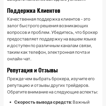
Поддержка Клиентов
Качественная поддержка клиентов – это
залог быстрого решения возникающих
вопросов и проблем․ Убедитесь‚ что брокер
предоставляет поддержку на вашем языке
и доступен по различным каналам связи‚
таким как телефон‚ электронная почта и
онлайн-чат․
Репутация и Отзывы
Прежде чем выбрать брокера‚ изучите его
репутацию и отзывы других трейдеров․
Обратите внимание на следующие аспекты:
Скорость вывода средств:
Важный