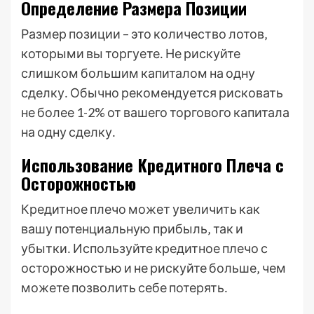
Определение Размера Позиции
Размер позиции – это количество лотов‚
которыми вы торгуете․ Не рискуйте
слишком большим капиталом на одну
сделку․ Обычно рекомендуется рисковать
не более 1-2% от вашего торгового капитала
на одну сделку․
Использование Кредитного Плеча с
Осторожностью
Кредитное плечо может увеличить как
вашу потенциальную прибыль‚ так и
убытки․ Используйте кредитное плечо с
осторожностью и не рискуйте больше‚ чем
можете позволить себе потерять․