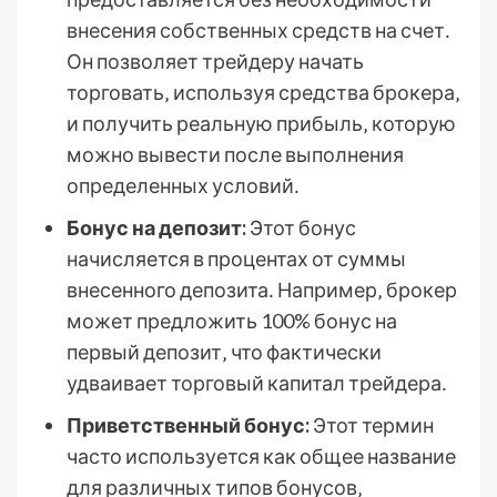
внесения собственных средств на счет․
Он позволяет трейдеру начать
торговать‚ используя средства брокера‚
и получить реальную прибыль‚ которую
можно вывести после выполнения
определенных условий․
Бонус на депозит:
Этот бонус
начисляется в процентах от суммы
внесенного депозита․ Например‚ брокер
может предложить 100% бонус на
первый депозит‚ что фактически
удваивает торговый капитал трейдера․
Приветственный бонус:
Этот термин
часто используется как общее название
для различных типов бонусов‚