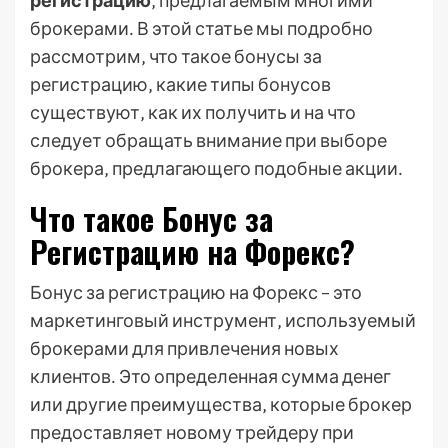
регистрацию
‚ предлагаемым многими
брокерами․ В этой статье мы подробно
рассмотрим‚ что такое бонусы за
регистрацию‚ какие типы бонусов
существуют‚ как их получить и на что
следует обращать внимание при выборе
брокера‚ предлагающего подобные акции․
Что такое Бонус за
Регистрацию на Форекс?
Бонус за регистрацию на Форекс – это
маркетинговый инструмент‚ используемый
брокерами для привлечения новых
клиентов․ Это определенная сумма денег
или другие преимущества‚ которые брокер
предоставляет новому трейдеру при