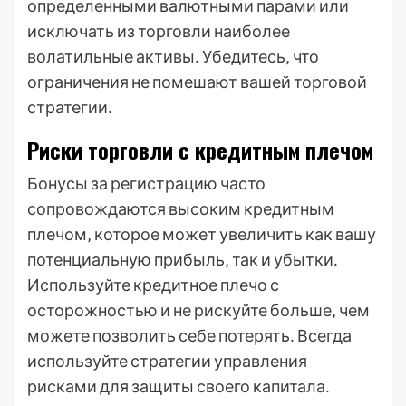
определенными валютными парами или
исключать из торговли наиболее
волатильные активы․ Убедитесь‚ что
ограничения не помешают вашей торговой
стратегии․
Риски торговли с кредитным плечом
Бонусы за регистрацию часто
сопровождаются высоким кредитным
плечом‚ которое может увеличить как вашу
потенциальную прибыль‚ так и убытки․
Используйте кредитное плечо с
осторожностью и не рискуйте больше‚ чем
можете позволить себе потерять․ Всегда
используйте стратегии управления
рисками для защиты своего капитала․