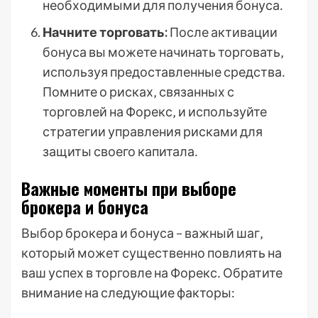
необходимыми для получения бонуса․
Начните торговать:
После активации
бонуса вы можете начинать торговать‚
используя предоставленные средства․
Помните о рисках‚ связанных с
торговлей на Форекс‚ и используйте
стратегии управления рисками для
защиты своего капитала․
Важные моменты при выборе
брокера и бонуса
Выбор брокера и бонуса – важный шаг‚
который может существенно повлиять на
ваш успех в торговле на Форекс․ Обратите
внимание на следующие факторы: