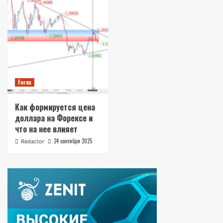
Forex
Как формируется цена
доллара на Форексе и
что на нее влияет
24 сентября 2025
Redactor