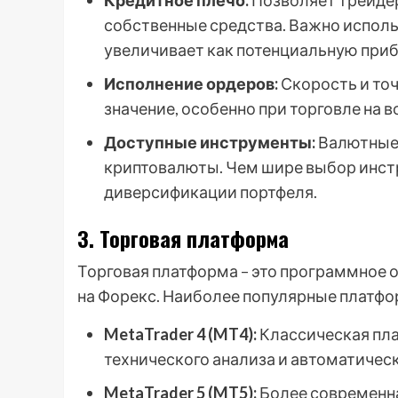
Кредитное плечо:
Позволяет трейдер
собственные средства. Важно использ
увеличивает как потенциальную приб
Исполнение ордеров:
Скорость и то
значение, особенно при торговле на 
Доступные инструменты:
Валютные 
криптовалюты. Чем шире выбор инст
диверсификации портфеля.
3. Торговая платформа
Торговая платформа – это программное о
на Форекс. Наиболее популярные платф
MetaTrader 4 (MT4):
Классическая пл
технического анализа и автоматическ
MetaTrader 5 (MT5):
Более современн