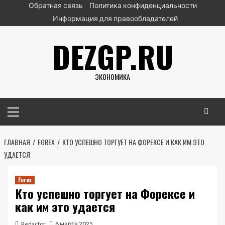
Перейти
Обратная связь
Политика конфиденциальности
к
Информация для правообладателей
содержимому
DEZGP.RU
ЭКОНОМИКА
Основное
меню
ГЛАВНАЯ
FOREX
КТО УСПЕШНО ТОРГУЕТ НА ФОРЕКСЕ И КАК ИМ ЭТО
УДАЕТСЯ
Forex
Кто успешно торгует на Форексе и
как им это удается
Redactor
8 марта 2025