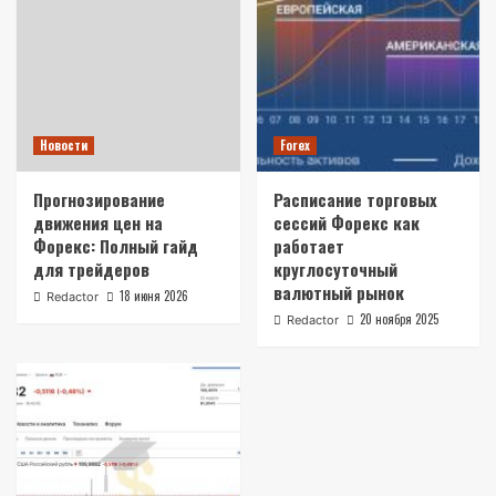
Новости
Forex
Прогнозирование
Расписание торговых
движения цен на
сессий Форекс как
Форекс: Полный гайд
работает
для трейдеров
круглосуточный
валютный рынок
18 июня 2026
Redactor
20 ноября 2025
Redactor