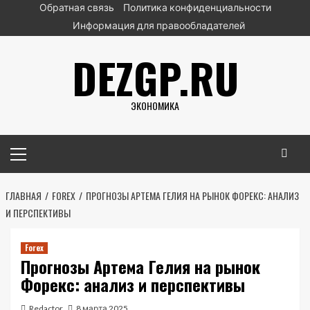
Перейти
Обратная связь
Политика конфиденциальности
к
Информация для правообладателей
содержимому
DEZGP.RU
ЭКОНОМИКА
Основное
меню
ГЛАВНАЯ
FOREX
ПРОГНОЗЫ АРТЕМА ГЕЛИЯ НА РЫНОК ФОРЕКС: АНАЛИЗ
И ПЕРСПЕКТИВЫ
Forex
Прогнозы Артема Гелия на рынок
Форекс: анализ и перспективы
Redactor
8 марта 2025