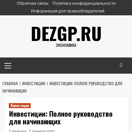
Перейти
Обратная связь
Политика конфиденциальности
к
Информация для правообладателей
содержимому
DEZGP.RU
ЭКОНОМИКА
Основное
меню
ГЛАВНАЯ
ИНВЕСТИЦИИ
ИНВЕСТИЦИИ: ПОЛНОЕ РУКОВОДСТВО ДЛЯ
НАЧИНАЮЩИХ
Инвестиции
Инвестиции: Полное руководство
для начинающих
Redactor
9 марта 2025