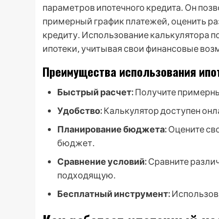
параметров ипотечного кредита․ Он по
примерный график платежей‚ оценить ра
кредиту․ Использование калькулятора п
ипотеки‚ учитывая свои финансовые воз
Преимущества использования ипо
Быстрый расчет:
Получите примерные
Удобство:
Калькулятор доступен онла
Планирование бюджета:
Оцените св
бюджет․
Сравнение условий:
Сравните разли
подходящую․
Бесплатный инструмент:
Использова