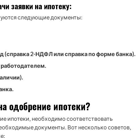
и заявки на ипотеку:
ебуются следующие документы:
(справка 2-НДФЛ или справка по форме банка)․
 работодателем․
аличии)․
анка․
на одобрение ипотеки?
ие ипотеки‚ необходимо соответствовать
необходимые документы․ Вот несколько советов‚
е: