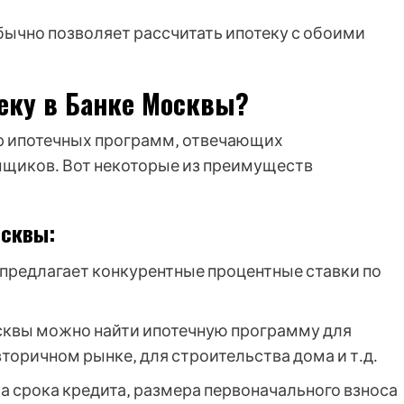
ычно позволяет рассчитать ипотеку с обоими
теку в Банке Москвы?
р ипотечных программ‚ отвечающих
мщиков․ Вот некоторые из преимуществ
осквы:
предлагает конкурентные процентные ставки по
сквы можно найти ипотечную программу для
вторичном рынке‚ для строительства дома и т․д․
 срока кредита‚ размера первоначального взноса