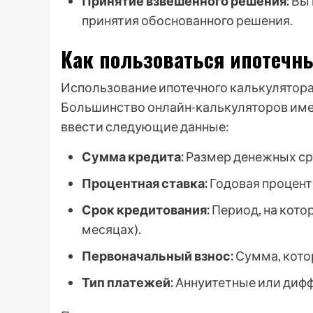
Принятие взвешенного решения:
Вы 
принятия обоснованного решения.
Как пользоваться ипотечн
Использование ипотечного калькулятора
Большинство онлайн-калькуляторов име
ввести следующие данные:
Сумма кредита:
Размер денежных сре
Процентная ставка:
Годовая процентн
Срок кредитования:
Период, на котор
месяцах).
Первоначальный взнос:
Сумма, кото
Тип платежей:
Аннуитетные или дифф