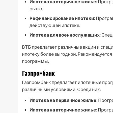
Ипотека на вторичное жилье:
Програ
рынке.
Рефинансирование ипотеки:
Програм
действующей ипотеке.
Ипотека для военнослужащих:
Спец
ВТБ предлагает различные акции и спец
ипотеку более выгодной. Рекомендуется
программы.
Газпромбанк
Газпромбанк предлагает ипотечные про
различными условиями. Среди них:
Ипотека на первичное жилье:
Програ
Ипотека на вторичное жилье:
Програ