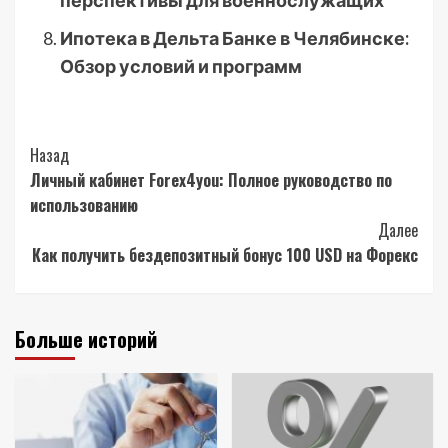
перспективы для военнослужащих
Ипотека в Дельта Банке в Челябинске:
Обзор условий и программ
Post
Назад
Личный кабинет Forex4you: Полное руководство по
Navigation
использованию
Далее
Как получить бездепозитный бонус 100 USD на Форекс
Больше историй