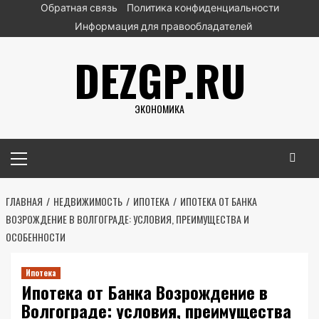
Перейти
Обратная связь
Политика конфиденциальности
к
Информация для правообладателей
содержимому
DEZGP.RU
ЭКОНОМИКА
Основное
меню
ГЛАВНАЯ
НЕДВИЖИМОСТЬ
ИПОТЕКА
ИПОТЕКА ОТ БАНКА
ВОЗРОЖДЕНИЕ В ВОЛГОГРАДЕ: УСЛОВИЯ, ПРЕИМУЩЕСТВА И
ОСОБЕННОСТИ
Ипотека
Ипотека от Банка Возрождение в
Волгограде: условия, преимущества