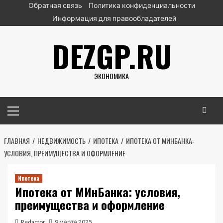
Перейти
Обратная связь
Политика конфиденциальности
к
Информация для правообладателей
содержимому
DEZGP.RU
ЭКОНОМИКА
Основное
меню
ГЛАВНАЯ
НЕДВИЖИМОСТЬ
ИПОТЕКА
ИПОТЕКА ОТ МИНБАНКА:
УСЛОВИЯ, ПРЕИМУЩЕСТВА И ОФОРМЛЕНИЕ
Ипотека
Ипотека от МИнБанка: условия,
преимущества и оформление
Redactor
9 марта 2025