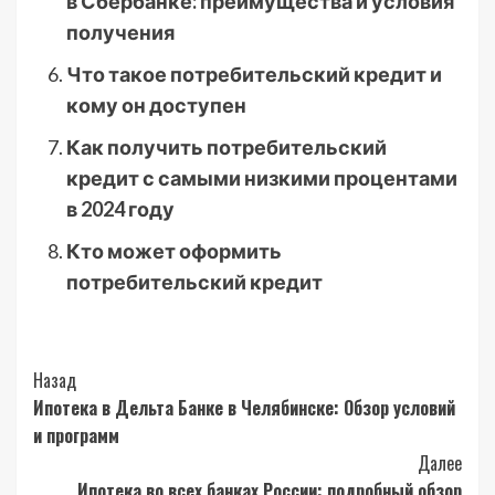
в Сбербанке: преимущества и условия
получения
Что такое потребительский кредит и
кому он доступен
Как получить потребительский
кредит с самыми низкими процентами
в 2024 году
Кто может оформить
потребительский кредит
Post
Назад
Ипотека в Дельта Банке в Челябинске: Обзор условий
Navigation
и программ
Далее
Ипотека во всех банках России: подробный обзор