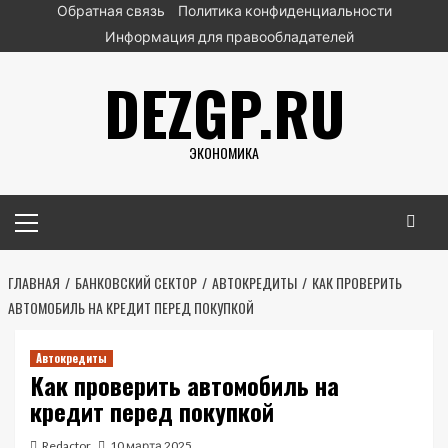
Перейти
Обратная связь
Политика конфиденциальности
к
Информация для правообладателей
содержимому
DEZGP.RU
ЭКОНОМИКА
Основное
меню
ГЛАВНАЯ
БАНКОВСКИЙ СЕКТОР
АВТОКРЕДИТЫ
КАК ПРОВЕРИТЬ
АВТОМОБИЛЬ НА КРЕДИТ ПЕРЕД ПОКУПКОЙ
Автокредиты
Как проверить автомобиль на
кредит перед покупкой
Redactor
10 марта 2025