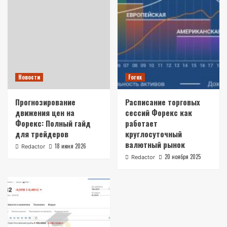
Новости
Forex
Прогнозирование
Расписание торговых
движения цен на
сессий Форекс как
Форекс: Полный гайд
работает
для трейдеров
круглосуточный
валютный рынок
18 июня 2026
Redactor
20 ноября 2025
Redactor