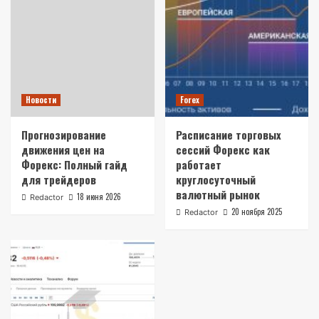
Новости
Forex
Прогнозирование
Расписание торговых
движения цен на
сессий Форекс как
Форекс: Полный гайд
работает
для трейдеров
круглосуточный
валютный рынок
18 июня 2026
Redactor
20 ноября 2025
Redactor