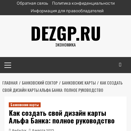
Перейти
Обратная связь
Политика конфиденциальности
к
Информация для правообладателей
содержимому
DEZGP.RU
ЭКОНОМИКА
Основное
меню
ГЛАВНАЯ
БАНКОВСКИЙ СЕКТОР
БАНКОВСКИЕ КАРТЫ
КАК СОЗДАТЬ
СВОЙ ДИЗАЙН КАРТЫ АЛЬФА БАНКА: ПОЛНОЕ РУКОВОДСТВО
Банковские карты
Как создать свой дизайн карты
Альфа Банка: полное руководство
Redactor
8 марта 2025