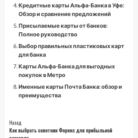
Кредитные карты Альфа-Банка в Уфе:
Обзор и сравнение предложений
Присылаемые карты от банков:
Полное руководство
Выбор правильных пластиковых карт
для банка
Карты Альфа-Банка для выгодных
покупок в Метро
Именные карты Почта Банка: обзор и
преимущества
Post
Назад
Как выбрать советник Форекс для прибыльной
Navigation