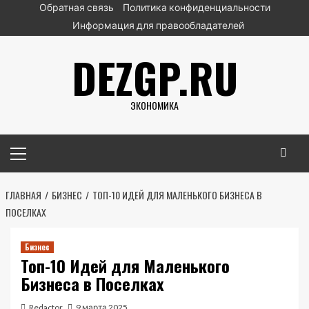
Перейти
Обратная связь
Политика конфиденциальности
к
Информация для правообладателей
содержимому
DEZGP.RU
ЭКОНОМИКА
Основное
меню
ГЛАВНАЯ
БИЗНЕС
ТОП-10 ИДЕЙ ДЛЯ МАЛЕНЬКОГО БИЗНЕСА В
ПОСЕЛКАХ
Бизнес
Топ-10 Идей для Маленького
Бизнеса в Поселках
Redactor
9 марта 2025