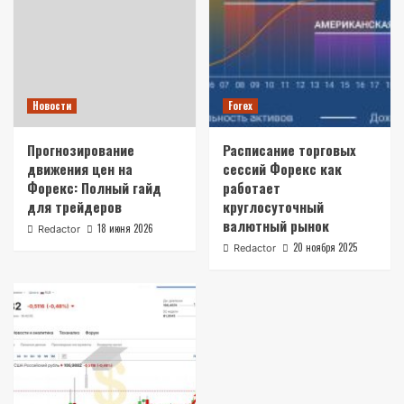
Новости
Forex
Прогнозирование
Расписание торговых
движения цен на
сессий Форекс как
Форекс: Полный гайд
работает
для трейдеров
круглосуточный
валютный рынок
18 июня 2026
Redactor
20 ноября 2025
Redactor