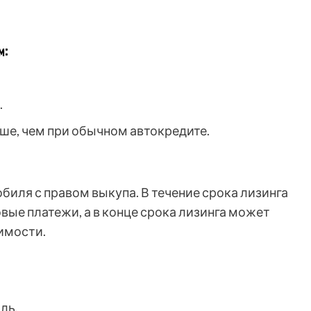
м:
.
ше, чем при обычном автокредите.
биля с правом выкупа. В течение срока лизинга
ые платежи, а в конце срока лизинга может
имости.
ль.